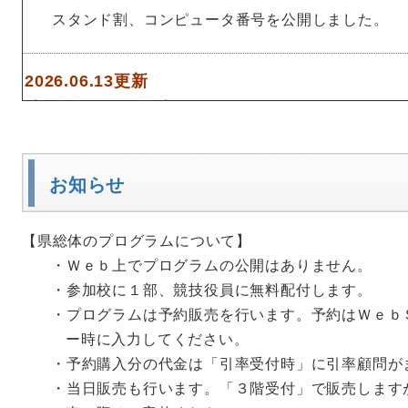
スタンド割、コンピュータ番号を公開しました。
2026.06.13更新
【各校顧問向け情報】
２次要項、競技役員一覧、引率教員競技役員引率、
た。
お知らせ
2026.06.09更新
【県総体のプログラムについて】
【各校顧問向け情報】
・Ｗｅｂ上でプログラムの公開はありません。
・参加校に１部、競技役員に無料配付します。
ランキングの公開を終了しました。
・プログラムは予約販売を行います。予約はＷｅｂ
ー時に入力してください。
2026.06.03更新
・予約購入分の代金は「引率受付時」に引率顧問が
【各校顧問向け情報】
・当日販売も行います。「３階受付」で販売します