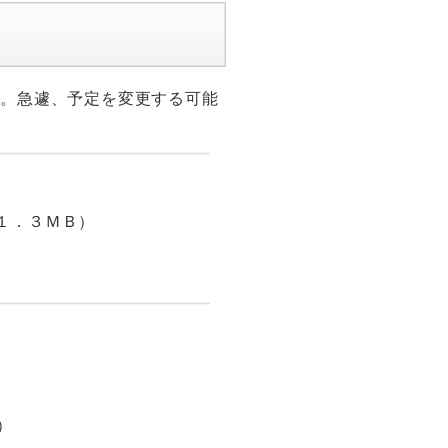
す。急遽、予定を変更する可能
１．３ＭＢ）
ります。詳細は、下記「大会
）