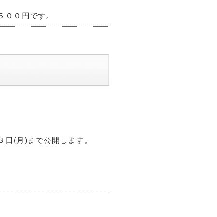
５００円です。
ましてご連絡させていただき
通機関の計画運休や各校で休
。 そのため、会議の開催を
ていただきます。
日(月)まで公開します。
部のホームページに掲載しま
つきましては、６月５日(金)
い合わせからご連絡くださ