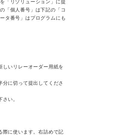
」を「リゾリューション」に提
等学校創立１００周年記念ホ
時の「個人番号」は下記の「コ
。
ュータ番号」はプログラムにも
申込書類は６月５日(金)必
新しいリレーオーダー用紙を
半分に切って提出してくださ
下さい。
て開催される県高校総体に関
る際に使います。右詰めで記