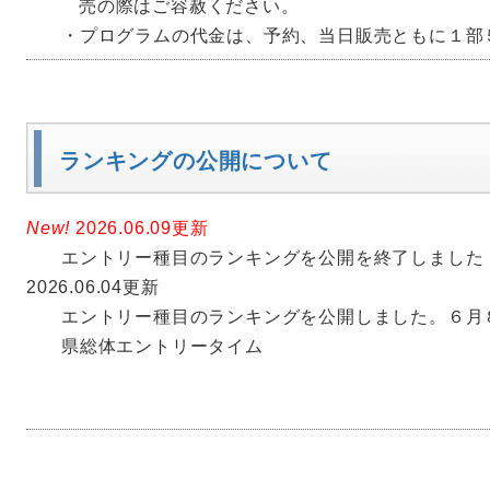
売の際はご容赦ください。
ランキングを公開しました。
・プログラムの代金は、予約、当日販売ともに１部
2026.06.01更新
【各校顧問向け情報】
ランキングの公開について
水泳部顧問の先生方へ
６月３日(水)の夏季記録会、県総体の申込会につき
ます。
New!
2026.06.09更新
台風６号の接近により、神奈川県内全域において交
エントリー種目のランキングを公開を終了しました
校になることなど大きな影響があると想定されます
2026.06.04更新
行わず、申込書類については郵送にて受け付けさせ
エントリー種目のランキングを公開しました。６月８
また、大会時に注意事項等につきましては、本専門
県総体エントリータイム
すので、そちらをご覧ください。 なお、申込書類に
必着でお願いいたします。
何か不明な点がありましたら、ホームページのお問
い。