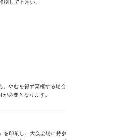
印刷して下さい。
ントリーを開始する予定で
各校で必要部数印刷し、大会
ん。やむを得ず棄権する場合
可が必要となります。
、参加料を振り込んでくださ
」を印刷し、大会会場に持参