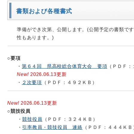
書類郵送先
書類および各種書式
〒221-0812
横浜市神奈川区平川町１９ー１
準備ができ次第、公開します。(公開予定の書類で
神奈川工業高等学校定時制
性もあります。)
金子 太 宛
○要項
2026.05.26更新
・
第６４回 県高校総合体育大会 要項
（ＰＤＦ：
【各校顧問向け情報】
New!
2026.06.13更新
リレーオーダー用紙を公開しました。
・
２次要項
（ＰＤＦ：４９２ＫＢ）
2026.05.26更新
New!
2026.06.13更新
【報道関係者向け情報】
○競技役員
・
競技役員
（ＰＤＦ：３２４ＫＢ）
本大会の取材する場合、事前の取材申請が必要とな
・
引率教員・競技役員 連絡
（ＰＤＦ：４４４ＫＢ
の取材について」をご覧ください。