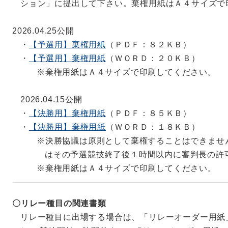
ション」に提出して下さい。棄権用紙はＡ４サイズで
2026.04.25更新
2026.04.25公開
・
【予選用】棄権用紙
（ＰＤＦ：８２ＫＢ）
【Ｗｅｂエントリーについて】
・
【予選用】棄権用紙
（ＷＯＲＤ：２０ＫＢ）
５月１３日（水）ごろ～ＷｅｂＳＷＭＳＹＳでのエ
※棄権用紙はＡ４サイズで印刷してください。
す。
2026.04.15公開
2026.04.25更新
・
【決勝用】棄権用紙
（ＰＤＦ：８５ＫＢ）
【各種書式について】
・
【決勝用】棄権用紙
（ＷＯＲＤ：１８ＫＢ）
棄権届、リレーオーダー用紙などを公開しました。
※決勝協議は原則として棄権することはできませ
会場へ持参して下さい。
はその予選競技終了後１時間以内に審判長の許
※棄権用紙はＡ４サイズで印刷してください。
2026.04.25更新 06.01追記
【県総体申込について】
〇リレー種目の関連書類
①６月１日（月）までにＷｅｂエントリーを完了し
リレー種目に出場する場合は、「リレーオーダー用紙
い。