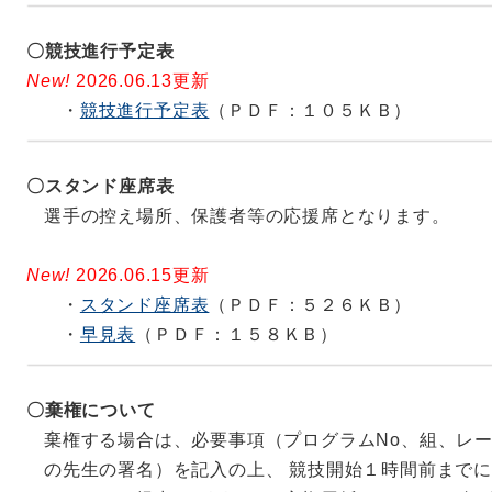
〇競技進行予定表
2026.05.13更新
New!
2026.06.13更新
【各校顧問向け情報】
・
競技進行予定表
（ＰＤＦ：１０５ＫＢ）
県総体のＷｅｂエントリーを開始しました。エントリ
時５９分です。
〇スタンド座席表
県総体では、Ｗｅｂ上でのプログラムの公開を行い
選手の控え場所、保護者等の応援席となります。
予約販売を行います。 詳細は、下記「県総体のプ
ださい。
New!
2026.06.15更新
・
スタンド座席表
（ＰＤＦ：５２６ＫＢ）
夏季記録会と県総体では参加料の振込先が異なりま
・
早見表
（ＰＤＦ：１５８ＫＢ）
2026.05.07更新
〇棄権について
【各校顧問向け情報】
棄権する場合は、必要事項（プログラムNo、組、レ
の先生の署名）を記入の上、 競技開始１時間前まで
「ＡＱＵＡ(FINA)マークはく離による確認票」を