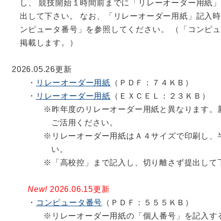
し、 競技開始１時間前までに「リレーオーダー用紙
②
６月３日（水）１５時００分～神奈川学園中学高
出して下さい。 なお、「リレーオーダー用紙」記入
ールにて開催する大会申込会に参加してください
ンピュータ番号」を参照してください。 （「コンピ
台風６号接近に伴い、申し込み会を中止します。
掲載します。）
着で下記の住所に郵送してください。
2026.05.26更新
書類郵送先
・
リレーオーダー用紙
（ＰＤＦ：７４ＫＢ）
〒221-0812
・
リレーオーダー用紙
（ＥＸＣＥＬ：２３ＫＢ）
横浜市神奈川区平川町１９ー１
※昨年度のリレーオーダー用紙と異なります。
神奈川工業高等学校定時制
ご活用ください。
金子 太 宛
※リレーオーダー用紙はＡ４サイズで印刷し、
い。
2026.04.25更新
※「高校控」まで記入し、切り離さず提出して
【県総体特設サイトを開設しました】
New!
2026.06.15更新
６月１９日（金）～２１日（日）横浜国際プールに
・
コンピュータ番号
（ＰＤＦ：５５５ＫＢ）
する情報や書類関係を公開します。
※リレーオーダー用紙の「個人番号」を記入す