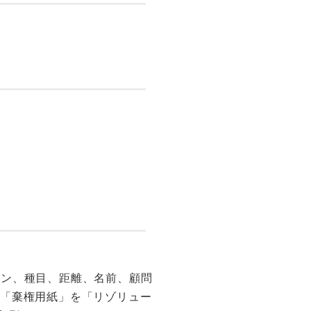
ー締切は６月１日(月)２３
ません。また、プログラムの
ログラムについて」をご覧く
す。ご注意ください。
ーン、種目、距離、名前、顧問
に「棄権用紙」を「リゾリュー
新書式に変更しました。